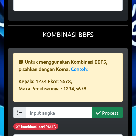
KOMBINASI BBFS
Untuk menggunakan Kombinasi BBFS,
pisahkan dengan Koma.
Contoh:
Kepala: 1234 Ekor: 5678,
Maka Penulisannya : 1234,5678
Process
27 kombinasi dari "123".