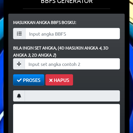
BBFS GENERATOR
MASUKKAN ANGKA BBFS BOSKU:
BILA INGIN SET ANGKA, (4D MASUKIN ANGKA
4
, 3D
ANGKA
3
, 2D ANGKA
2
)
PROSES
HAPUS