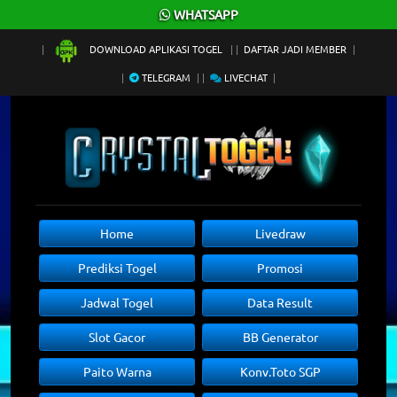
×
WHATSAPP
DOWNLOAD APLIKASI TOGEL
DAFTAR JADI MEMBER
TELEGRAM
LIVECHAT
Home
Livedraw
Prediksi Togel
Promosi
Jadwal Togel
Data Result
Slot Gacor
BB Generator
Paito Warna
Konv.Toto SGP