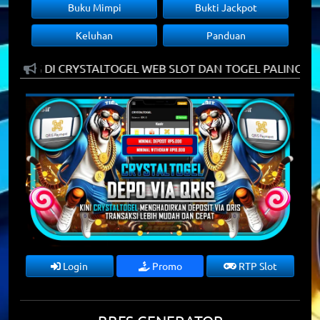
Buku Mimpi
Bukti Jackpot
Keluhan
Panduan
ATANG DI CRYSTALTOGEL WEB SLOT DAN TOGEL PALING A
Login
Promo
RTP Slot