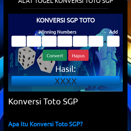
ALAT TOGEL KONVERSI TOTO SGP
KONVERSI SGP TOTO
Winning Numbers
-
Add
+
Convert
Hapus
Hasil:
XXXX
Konversi Toto SGP
Apa Itu Konversi Toto SGP?