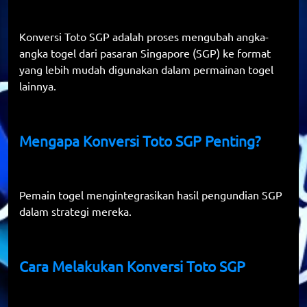
Konversi Toto SGP
adalah proses mengubah angka-
angka togel dari pasaran Singapore (SGP) ke format
yang lebih mudah digunakan dalam permainan togel
lainnya.
Mengapa Konversi Toto SGP Penting?
Pemain togel
mengintegrasikan hasil pengundian SGP
dalam strategi mereka.
Cara Melakukan Konversi Toto SGP