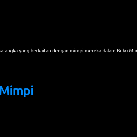
a-angka yang berkaitan dengan mimpi mereka dalam Buku Mim
 Mimpi