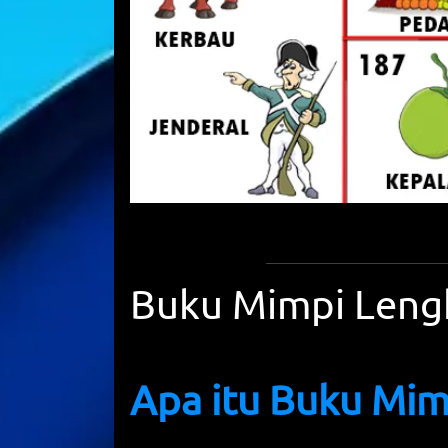
Buku Mimpi Lengk
Apa itu Buku Mim