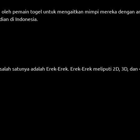
n oleh pemain togel untuk mengaitkan mimpi mereka dengan an
ian di Indonesia.
 salah satunya adalah
Erek-Erek
. Erek-Erek meliputi 2D, 3D, dan