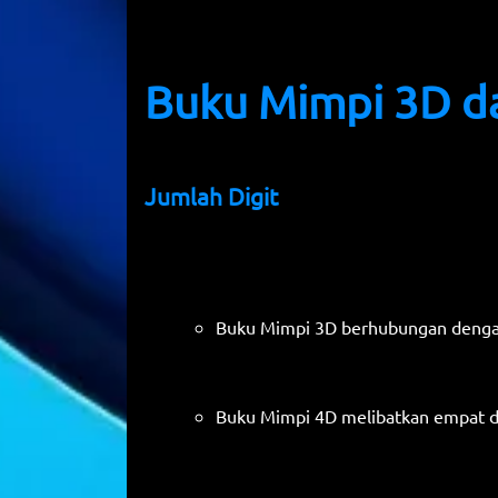
Buku Mimpi 3D d
Jumlah Digit
Buku Mimpi 3D berhubungan dengan 
Buku Mimpi 4D melibatkan empat di