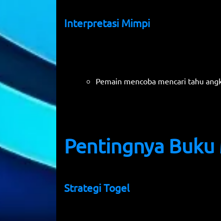
Interpretasi Mimpi
Pemain mencoba mencari tahu angk
Pentingnya Buku
Strategi Togel