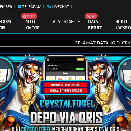
MEMBER
TELEGRAM
LIVECHAT
HOT!
NEW!
EDIKSI
SLOT
ALAT TOGEL
DATA
BUKTI
GEL
GACOR
RESULT
JACKPO
SELAMAT DATANG DI CRYSTALT