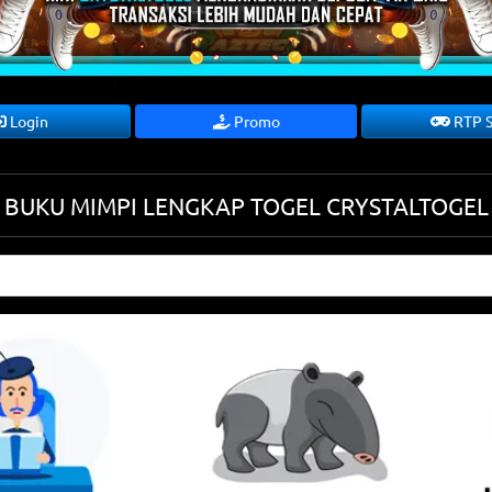
Login
Promo
RTP S
BUKU MIMPI LENGKAP TOGEL CRYSTALTOGEL