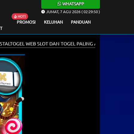
WHATSAPP
JUMAT
, 7 AGU 2026
(
02
:
29
:
51
)
HOT!
PROMOSI
KELUHAN
PANDUAN
T
OGEL WEB SLOT DAN TOGEL PALING AMANAH DENGAN MIN 