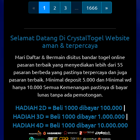
«
1
2
3
...
1666
»
Selamat Datang Di CrystalTogel Website
aman & terpercaya
Mari Daftar & Bermain disitus bandar togel online
pasaran terbaik yang menyediakan lebih dari 55
pasaran berbeda yang pastinya terpercaya dan juga
pasaran terbaik. Minimal deposit 5.000 dan Minimal wd
hanya 10.000 Semua Kemenangan pastinya di bayar
lunas tanpa ada pemotongan.
HADIAH 2D = Beli 1000 dibayar 100.000
|
HADIAH 3D = Beli 1000 dibayar 1.000.000
|
HADIAH 4D = Beli 1000 dibayar 10.000.000