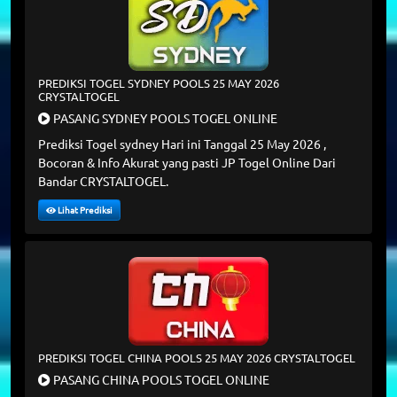
PREDIKSI TOGEL SYDNEY POOLS 25 MAY 2026
CRYSTALTOGEL
PASANG SYDNEY POOLS TOGEL ONLINE
Prediksi Togel sydney Hari ini Tanggal 25 May 2026 ,
Bocoran & Info Akurat yang pasti JP Togel Online Dari
Bandar CRYSTALTOGEL.
Lihat Prediksi
PREDIKSI TOGEL CHINA POOLS 25 MAY 2026 CRYSTALTOGEL
PASANG CHINA POOLS TOGEL ONLINE