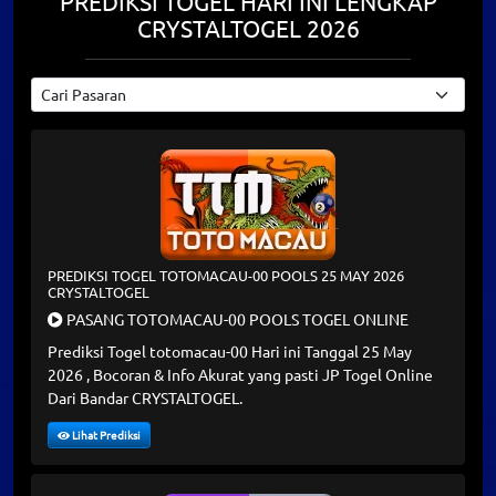
PREDIKSI TOGEL HARI INI LENGKAP
CRYSTALTOGEL 2026
PREDIKSI TOGEL TOTOMACAU-00 POOLS 25 MAY 2026
CRYSTALTOGEL
PASANG TOTOMACAU-00 POOLS TOGEL ONLINE
Prediksi Togel totomacau-00 Hari ini Tanggal 25 May
2026 , Bocoran & Info Akurat yang pasti JP Togel Online
Dari Bandar CRYSTALTOGEL.
Lihat Prediksi