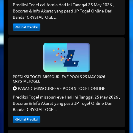
Prediksi Togel california Hari ini Tanggal 25 May 2026 ,
Bocoran & Info Akurat yang pasti JP Togel Online Dari
Bandar CRYSTALTOGEL.
Lihat Prediksi
PREDIKSI TOGEL MISSOURI-EVE POOLS 25 MAY 2026
CRYSTALTOGEL
PASANG MISSOURI-EVE POOLS TOGEL ONLINE
Prediksi Togel missouri-eve Hari ini Tanggal 25 May 2026 ,
Bocoran & Info Akurat yang pasti JP Togel Online Dari
Bandar CRYSTALTOGEL.
Lihat Prediksi