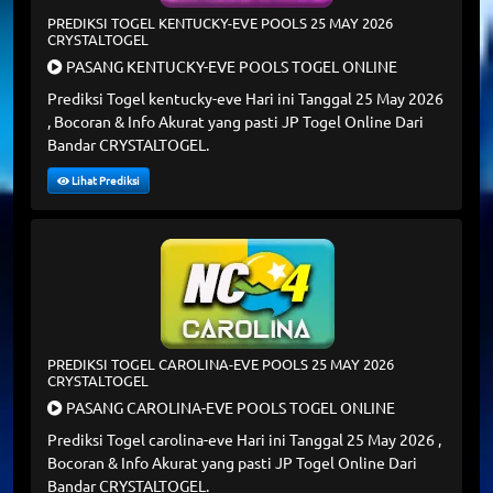
PREDIKSI TOGEL KENTUCKY-EVE POOLS 25 MAY 2026
CRYSTALTOGEL
PASANG KENTUCKY-EVE POOLS TOGEL ONLINE
Prediksi Togel kentucky-eve Hari ini Tanggal 25 May 2026
, Bocoran & Info Akurat yang pasti JP Togel Online Dari
Bandar CRYSTALTOGEL.
Lihat Prediksi
PREDIKSI TOGEL CAROLINA-EVE POOLS 25 MAY 2026
CRYSTALTOGEL
PASANG CAROLINA-EVE POOLS TOGEL ONLINE
Prediksi Togel carolina-eve Hari ini Tanggal 25 May 2026 ,
Bocoran & Info Akurat yang pasti JP Togel Online Dari
Bandar CRYSTALTOGEL.