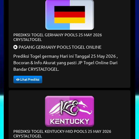
PREDIKSI TOGEL GERMANY POOLS 25 MAY 2026
CRYSTALTOGEL
PASANG GERMANY POOLS TOGEL ONLINE
Prediksi Togel germany Hari ini Tanggal 25 May 2026 ,
Bocoran & Info Akurat yang pasti JP Togel Online Dari
Bandar CRYSTALTOGEL.
Lihat Prediksi
PREDIKSI TOGEL KENTUCKY-MID POOLS 25 MAY 2026
CRYSTALTOGEL