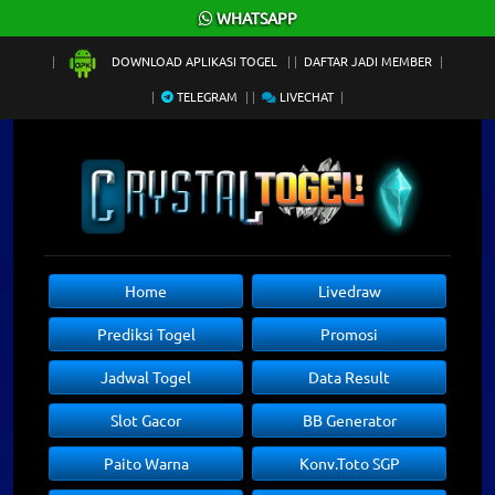
×
WHATSAPP
DOWNLOAD APLIKASI TOGEL
DAFTAR JADI MEMBER
TELEGRAM
LIVECHAT
Home
Livedraw
Prediksi Togel
Promosi
Jadwal Togel
Data Result
Slot Gacor
BB Generator
Paito Warna
Konv.Toto SGP