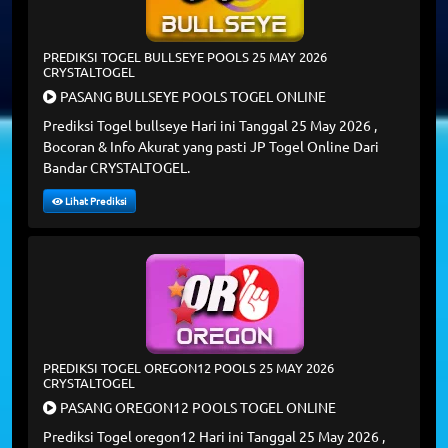
PREDIKSI TOGEL BULLSEYE POOLS 25 MAY 2026
CRYSTALTOGEL
PASANG BULLSEYE POOLS TOGEL ONLINE
Prediksi Togel bullseye Hari ini Tanggal 25 May 2026 ,
Bocoran & Info Akurat yang pasti JP Togel Online Dari
Bandar CRYSTALTOGEL.
Lihat Prediksi
PREDIKSI TOGEL OREGON12 POOLS 25 MAY 2026
CRYSTALTOGEL
PASANG OREGON12 POOLS TOGEL ONLINE
Prediksi Togel oregon12 Hari ini Tanggal 25 May 2026 ,