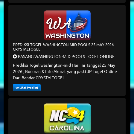
PREDIKSI TOGEL WASHINGTON-MID POOLS 25 MAY 2026
CRYSTALTOGEL
PASANG WASHINGTON-MID POOLS TOGEL ONLINE
Prediksi Togel washington-mid Hari ini Tanggal 25 May
2026 , Bocoran & Info Akurat yang pasti JP Togel Online
Dari Bandar CRYSTALTOGEL.
Lihat Prediksi