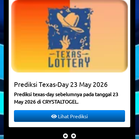
Prediksi
Texas-Day
23 May 2026
Prediksi texas-day sebelumnya pada tanggal 23
May 2026 di CRYSTALTOGEL.
Lihat Prediksi