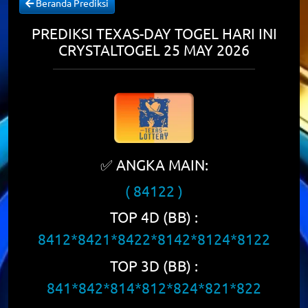
Beranda Prediksi
PREDIKSI TEXAS-DAY TOGEL HARI INI
CRYSTALTOGEL 25 MAY 2026
✅ ANGKA MAIN:
( 84122 )
TOP 4D (BB) :
8412*8421*8422*8142*8124*8122
TOP 3D (BB) :
841*842*814*812*824*821*822