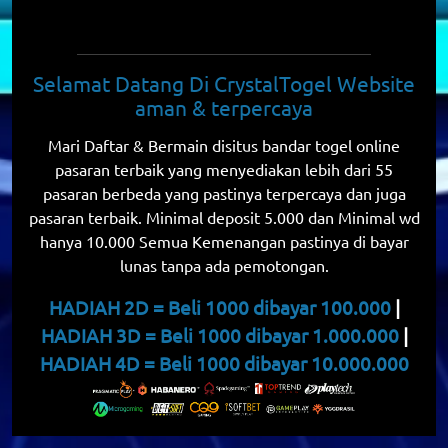
Selamat Datang Di CrystalTogel Website
aman & terpercaya
Mari Daftar & Bermain disitus bandar togel online
pasaran terbaik yang menyediakan lebih dari 55
pasaran berbeda yang pastinya terpercaya dan juga
pasaran terbaik. Minimal deposit 5.000 dan Minimal wd
hanya 10.000 Semua Kemenangan pastinya di bayar
lunas tanpa ada pemotongan.
HADIAH 2D = Beli 1000 dibayar 100.000
|
HADIAH 3D = Beli 1000 dibayar 1.000.000
|
HADIAH 4D = Beli 1000 dibayar 10.000.000