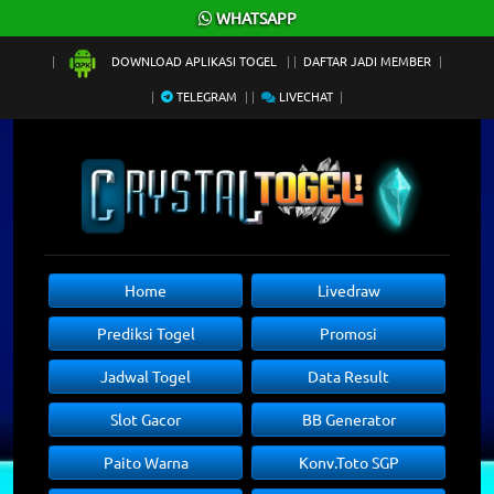
×
WHATSAPP
DOWNLOAD APLIKASI TOGEL
DAFTAR JADI MEMBER
TELEGRAM
LIVECHAT
Home
Livedraw
Prediksi Togel
Promosi
Jadwal Togel
Data Result
Slot Gacor
BB Generator
Paito Warna
Konv.Toto SGP