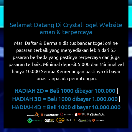
Selamat Datang Di CrystalTogel Website
aman & terpercaya
Mari Daftar & Bermain disitus bandar togel online
pasaran terbaik yang menyediakan lebih dari 55
pasaran berbeda yang pastinya terpercaya dan juga
pasaran terbaik. Minimal deposit 5.000 dan Minimal wd
hanya 10.000 Semua Kemenangan pastinya di bayar
lunas tanpa ada pemotongan.
HADIAH 2D = Beli 1000 dibayar 100.000
|
HADIAH 3D = Beli 1000 dibayar 1.000.000
|
HADIAH 4D = Beli 1000 dibayar 10.000.000