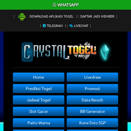
×
WHATSAPP
DOWNLOAD APLIKASI TOGEL
DAFTAR JADI MEMBER
TELEGRAM
LIVECHAT
Home
Livedraw
Prediksi Togel
Promosi
Jadwal Togel
Data Result
Slot Gacor
BB Generator
Paito Warna
Konv.Toto SGP