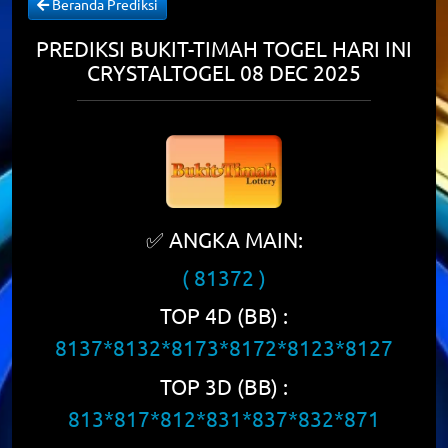
Beranda Prediksi
PREDIKSI BUKIT-TIMAH TOGEL HARI INI
CRYSTALTOGEL 08 DEC 2025
✅ ANGKA MAIN:
( 81372 )
TOP 4D (BB) :
8137*8132*8173*8172*8123*8127
TOP 3D (BB) :
813*817*812*831*837*832*871