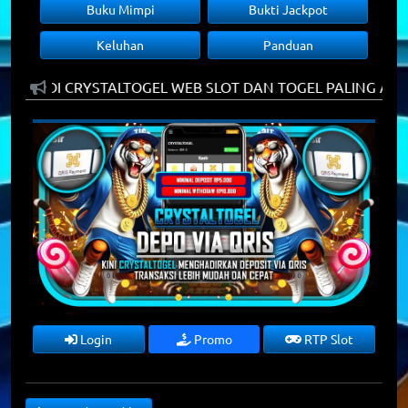
Buku Mimpi
Bukti Jackpot
Keluhan
Panduan
TANG DI CRYSTALTOGEL WEB SLOT DAN TOGEL PALING AMA
Login
Promo
RTP Slot