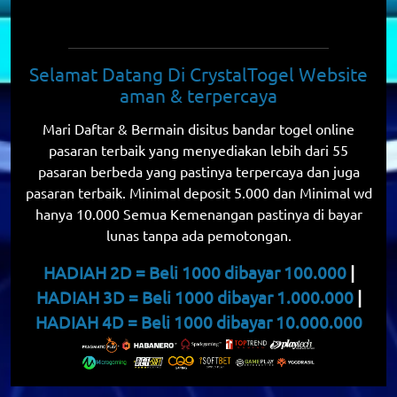
Selamat Datang Di CrystalTogel Website
aman & terpercaya
Mari Daftar & Bermain disitus bandar togel online
pasaran terbaik yang menyediakan lebih dari 55
pasaran berbeda yang pastinya terpercaya dan juga
pasaran terbaik. Minimal deposit 5.000 dan Minimal wd
hanya 10.000 Semua Kemenangan pastinya di bayar
lunas tanpa ada pemotongan.
HADIAH 2D = Beli 1000 dibayar 100.000
|
HADIAH 3D = Beli 1000 dibayar 1.000.000
|
HADIAH 4D = Beli 1000 dibayar 10.000.000