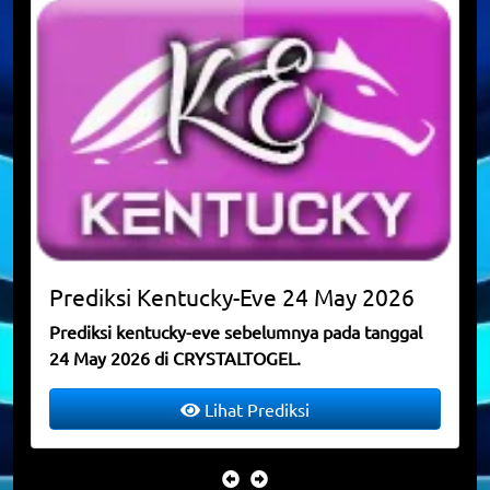
Prediksi
Kentucky-Eve
24 May 2026
Prediksi kentucky-eve sebelumnya pada tanggal
24 May 2026 di CRYSTALTOGEL.
Lihat Prediksi