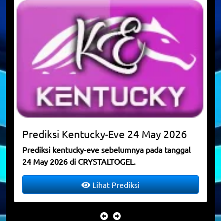
Prediksi
Kentucky-Eve
24 May 2026
Prediksi kentucky-eve sebelumnya pada tanggal
24 May 2026 di CRYSTALTOGEL.
Lihat Prediksi