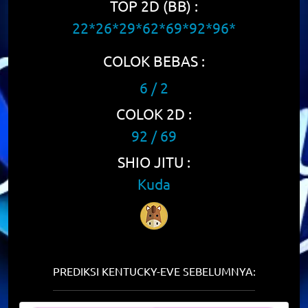
TOP 2D (BB) :
22*26*29*62*69*92*96*
COLOK BEBAS :
6 / 2
COLOK 2D :
92 / 69
SHIO JITU :
Kuda
PREDIKSI KENTUCKY-EVE SEBELUMNYA: