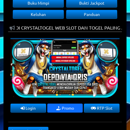
Buku Mimpi
Bukti Jackpot
Keluhan
Panduan
TANG DI CRYSTALTOGEL WEB SLOT DAN TOGEL PALING AMA
Login
Promo
RTP Slot