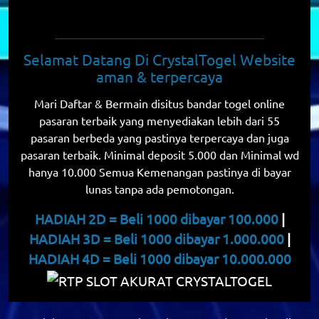
Selamat Datang Di CrystalTogel Website
aman & terpercaya
Mari Daftar & Bermain disitus bandar togel online
pasaran terbaik yang menyediakan lebih dari 55
pasaran berbeda yang pastinya terpercaya dan juga
pasaran terbaik. Minimal deposit 5.000 dan Minimal wd
hanya 10.000 Semua Kemenangan pastinya di bayar
lunas tanpa ada pemotongan.
HADIAH 2D = Beli 1000 dibayar 100.000
|
HADIAH 3D = Beli 1000 dibayar 1.000.000
|
HADIAH 4D = Beli 1000 dibayar 10.000.000