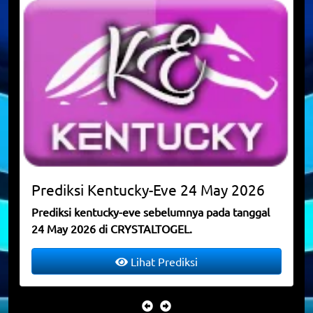
Prediksi
Kentucky-Eve
24 May 2026
Prediksi kentucky-eve sebelumnya pada tanggal
24 May 2026 di CRYSTALTOGEL.
Lihat Prediksi