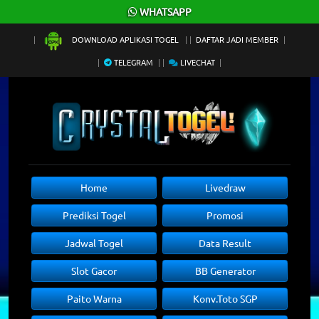
×
WHATSAPP
DOWNLOAD APLIKASI TOGEL
DAFTAR JADI MEMBER
TELEGRAM
LIVECHAT
Home
Livedraw
Prediksi Togel
Promosi
Jadwal Togel
Data Result
Slot Gacor
BB Generator
Paito Warna
Konv.Toto SGP