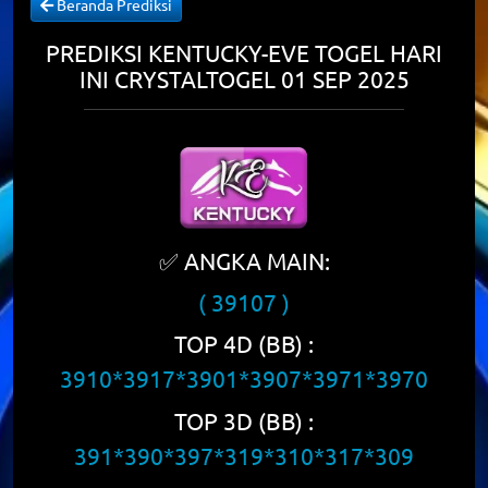
Beranda Prediksi
PREDIKSI KENTUCKY-EVE TOGEL HARI
INI CRYSTALTOGEL 01 SEP 2025
✅ ANGKA MAIN:
( 39107 )
TOP 4D (BB) :
3910*3917*3901*3907*3971*3970
TOP 3D (BB) :
391*390*397*319*310*317*309