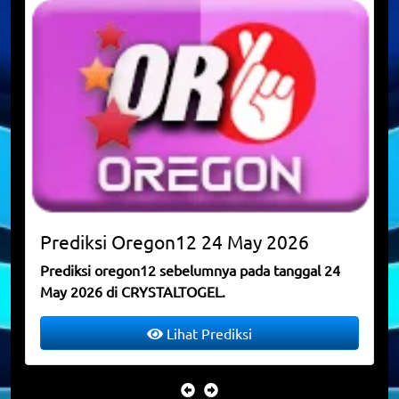
Prediksi
Oregon12
24 May 2026
Prediksi oregon12 sebelumnya pada tanggal 24
May 2026 di CRYSTALTOGEL.
Lihat Prediksi