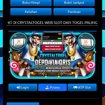
Buku Mimpi
Bukti Jackpot
Keluhan
Panduan
TANG DI CRYSTALTOGEL WEB SLOT DAN TOGEL PALING AM
Login
Promo
RTP Slot