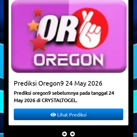
Prediksi
Oregon9
24 May 2026
Prediksi oregon9 sebelumnya pada tanggal 24
May 2026 di CRYSTALTOGEL.
Lihat Prediksi