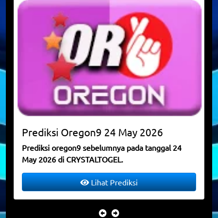
Prediksi
Oregon9
24 May 2026
Prediksi oregon9 sebelumnya pada tanggal 24
May 2026 di CRYSTALTOGEL.
Lihat Prediksi