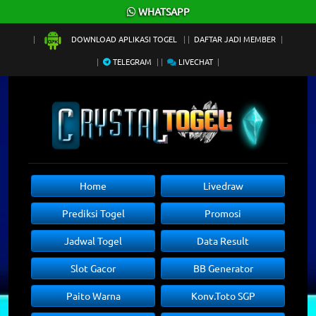
×
WHATSAPP
DOWNLOAD APLIKASI TOGEL
DAFTAR JADI MEMBER
TELEGRAM
LIVECHAT
Home
Livedraw
Prediksi Togel
Promosi
Jadwal Togel
Data Result
Slot Gacor
BB Generator
Paito Warna
Konv.Toto SGP