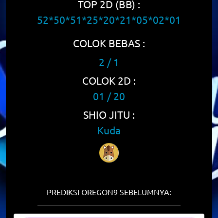
TOP 2D (BB) :
52*50*51*25*20*21*05*02*01
COLOK BEBAS :
2 / 1
COLOK 2D :
01 / 20
SHIO JITU :
Kuda
PREDIKSI OREGON9 SEBELUMNYA: