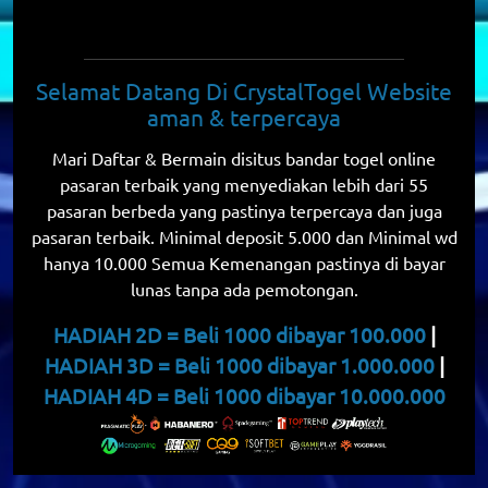
Selamat Datang Di CrystalTogel Website
aman & terpercaya
Mari Daftar & Bermain disitus bandar togel online
pasaran terbaik yang menyediakan lebih dari 55
pasaran berbeda yang pastinya terpercaya dan juga
pasaran terbaik. Minimal deposit 5.000 dan Minimal wd
hanya 10.000 Semua Kemenangan pastinya di bayar
lunas tanpa ada pemotongan.
HADIAH 2D = Beli 1000 dibayar 100.000
|
HADIAH 3D = Beli 1000 dibayar 1.000.000
|
HADIAH 4D = Beli 1000 dibayar 10.000.000