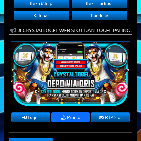
Buku Mimpi
Bukti Jackpot
Keluhan
Panduan
TANG DI CRYSTALTOGEL WEB SLOT DAN TOGEL PALING AMA
Login
Promo
RTP Slot