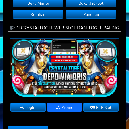
Buku Mimpi
Bukti Jackpot
Keluhan
Panduan
TANG DI CRYSTALTOGEL WEB SLOT DAN TOGEL PALING AMA
Login
Promo
RTP Slot