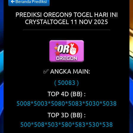
Beranda Prediksi
PREDIKSI OREGON9 TOGEL HARI INI
CRYSTALTOGEL 11 NOV 2025
✅ ANGKA MAIN:
( 50083 )
TOP 4D (BB) :
5008*5003*5080*5083*5030*5038
TOP 3D (BB) :
500*508*503*580*583*530*538