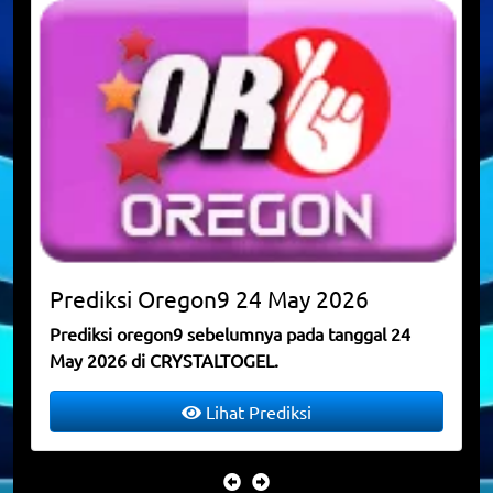
Prediksi
Oregon9
24 May 2026
Prediksi oregon9 sebelumnya pada tanggal 24
May 2026 di CRYSTALTOGEL.
Lihat Prediksi