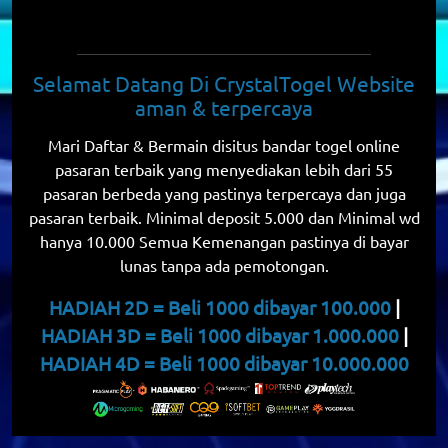
Selamat Datang Di CrystalTogel Website
aman & terpercaya
Mari Daftar & Bermain disitus bandar togel online
pasaran terbaik yang menyediakan lebih dari 55
pasaran berbeda yang pastinya terpercaya dan juga
pasaran terbaik. Minimal deposit 5.000 dan Minimal wd
hanya 10.000 Semua Kemenangan pastinya di bayar
lunas tanpa ada pemotongan.
HADIAH 2D = Beli 1000 dibayar 100.000
|
HADIAH 3D = Beli 1000 dibayar 1.000.000
|
HADIAH 4D = Beli 1000 dibayar 10.000.000