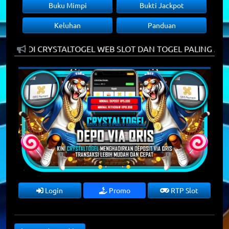
Buku Mimpi
Bukti Jackpot
Keluhan
Panduan
TANG DI CRYSTALTOGEL WEB SLOT DAN TOGEL PALING AMA
Login
Promo
RTP Slot