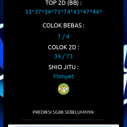
TOP 2D (BB) :
33*37*34*73*74*43*47*44*
COLOK BEBAS :
7 / 4
COLOK 2D :
34 / 73
SHIO JITU :
Monyet
PREDIKSI SG88 SEBELUMNYA: