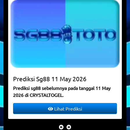
Prediksi
Sg88
11 May 2026
Prediksi sg88 sebelumnya pada tanggal 11 May
2026 di CRYSTALTOGEL.
Lihat Prediksi