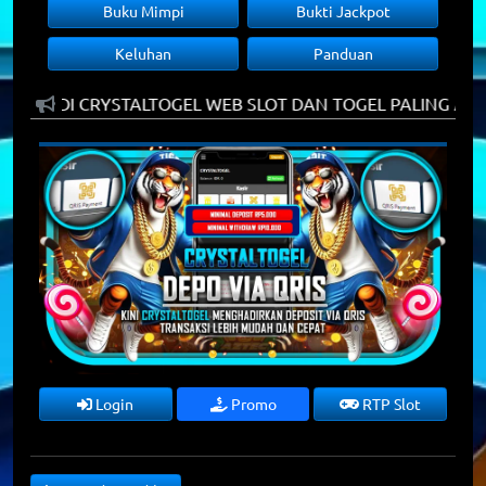
Buku Mimpi
Bukti Jackpot
Keluhan
Panduan
TANG DI CRYSTALTOGEL WEB SLOT DAN TOGEL PALING AMA
Login
Promo
RTP Slot