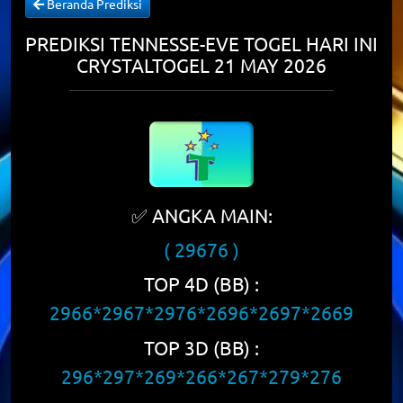
Beranda Prediksi
PREDIKSI TENNESSE-EVE TOGEL HARI INI
CRYSTALTOGEL 21 MAY 2026
✅ ANGKA MAIN:
( 29676 )
TOP 4D (BB) :
2966*2967*2976*2696*2697*2669
TOP 3D (BB) :
296*297*269*266*267*279*276