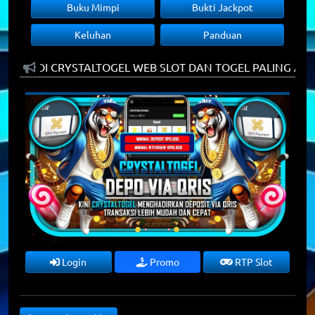
Buku Mimpi
Bukti Jackpot
Keluhan
Panduan
TANG DI CRYSTALTOGEL WEB SLOT DAN TOGEL PALING AMA
Login
Promo
RTP Slot