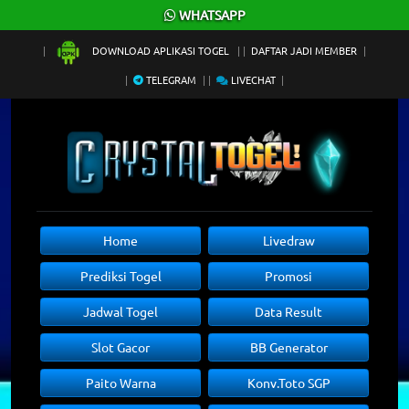
×
WHATSAPP
DOWNLOAD APLIKASI TOGEL
DAFTAR JADI MEMBER
TELEGRAM
LIVECHAT
Home
Livedraw
Prediksi Togel
Promosi
Jadwal Togel
Data Result
Slot Gacor
BB Generator
Paito Warna
Konv.Toto SGP