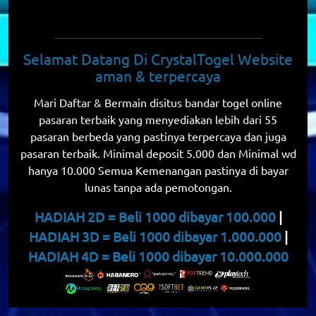
Selamat Datang Di CrystalTogel Website
aman & terpercaya
Mari Daftar & Bermain disitus bandar togel online
pasaran terbaik yang menyediakan lebih dari 55
pasaran berbeda yang pastinya terpercaya dan juga
pasaran terbaik. Minimal deposit 5.000 dan Minimal wd
hanya 10.000 Semua Kemenangan pastinya di bayar
lunas tanpa ada pemotongan.
HADIAH 2D = Beli 1000 dibayar 100.000
|
HADIAH 3D = Beli 1000 dibayar 1.000.000
|
HADIAH 4D = Beli 1000 dibayar 10.000.000