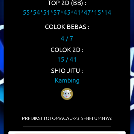
TOP 2D (BB) :
55*54*51*57*45*41*47*15*14
COLOK BEBAS :
4 / 7
COLOK 2D :
15 / 41
SHIO JITU :
Kambing
PREDIKSI TOTOMACAU-23 SEBELUMNYA: