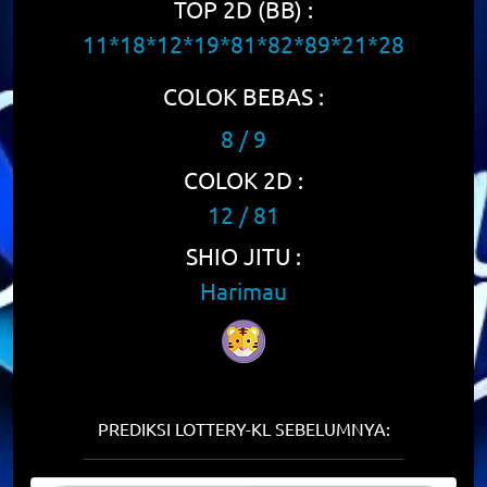
TOP 2D (BB) :
11*18*12*19*81*82*89*21*28
COLOK BEBAS :
8 / 9
COLOK 2D :
12 / 81
SHIO JITU :
Harimau
PREDIKSI LOTTERY-KL SEBELUMNYA: