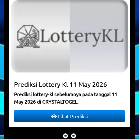
Prediksi
Lottery-Kl
11 May 2026
Prediksi lottery-kl sebelumnya pada tanggal 11
May 2026 di CRYSTALTOGEL.
Lihat Prediksi