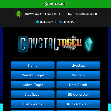
×
WHATSAPP
DOWNLOAD APLIKASI TOGEL
DAFTAR JADI MEMBER
TELEGRAM
LIVECHAT
Home
Livedraw
Prediksi Togel
Promosi
Jadwal Togel
Data Result
Slot Gacor
BB Generator
Paito Warna
Konv.Toto SGP