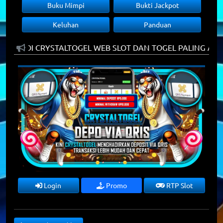
Buku Mimpi
Bukti Jackpot
Keluhan
Panduan
TANG DI CRYSTALTOGEL WEB SLOT DAN TOGEL PALING AMA
Login
Promo
RTP Slot