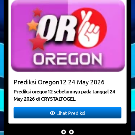
Prediksi
Oregon12
24 May 2026
Prediksi oregon12 sebelumnya pada tanggal 24
May 2026 di CRYSTALTOGEL.
Lihat Prediksi