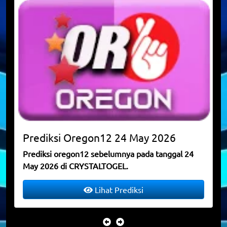
Prediksi
Oregon12
24 May 2026
Prediksi oregon12 sebelumnya pada tanggal 24
May 2026 di CRYSTALTOGEL.
Lihat Prediksi