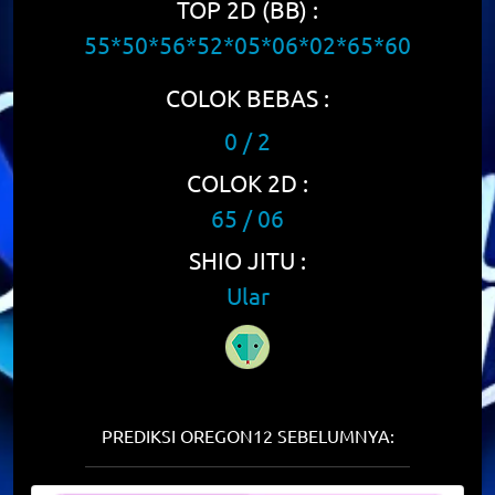
TOP 2D (BB) :
55*50*56*52*05*06*02*65*60
COLOK BEBAS :
0 / 2
COLOK 2D :
65 / 06
SHIO JITU :
Ular
PREDIKSI OREGON12 SEBELUMNYA: