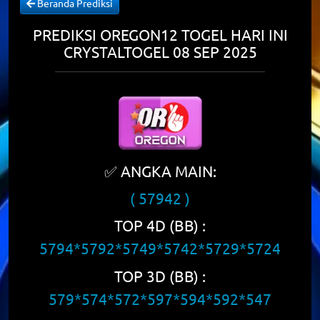
Beranda Prediksi
PREDIKSI OREGON12 TOGEL HARI INI
CRYSTALTOGEL 08 SEP 2025
✅ ANGKA MAIN:
( 57942 )
TOP 4D (BB) :
5794*5792*5749*5742*5729*5724
TOP 3D (BB) :
579*574*572*597*594*592*547