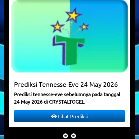
Prediksi
Tennesse-Eve
24 May 2026
Prediksi tennesse-eve sebelumnya pada tanggal
24 May 2026 di CRYSTALTOGEL.
Lihat Prediksi