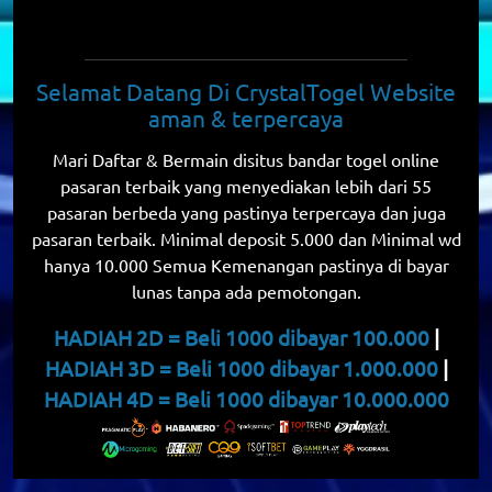
Selamat Datang Di CrystalTogel Website
aman & terpercaya
Mari Daftar & Bermain disitus bandar togel online
pasaran terbaik yang menyediakan lebih dari 55
pasaran berbeda yang pastinya terpercaya dan juga
pasaran terbaik. Minimal deposit 5.000 dan Minimal wd
hanya 10.000 Semua Kemenangan pastinya di bayar
lunas tanpa ada pemotongan.
HADIAH 2D = Beli 1000 dibayar 100.000
|
HADIAH 3D = Beli 1000 dibayar 1.000.000
|
HADIAH 4D = Beli 1000 dibayar 10.000.000