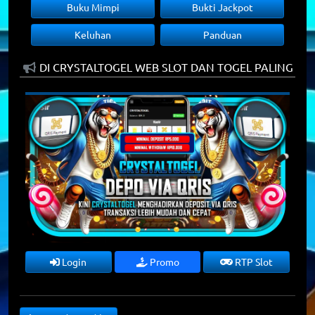
Buku Mimpi
Bukti Jackpot
Keluhan
Panduan
TANG DI CRYSTALTOGEL WEB SLOT DAN TOGEL PALING AM
Login
Promo
RTP Slot