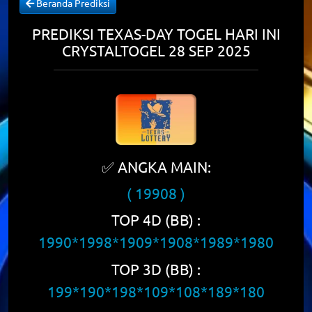
Beranda Prediksi
PREDIKSI TEXAS-DAY TOGEL HARI INI
CRYSTALTOGEL 28 SEP 2025
✅ ANGKA MAIN:
( 19908 )
TOP 4D (BB) :
1990*1998*1909*1908*1989*1980
TOP 3D (BB) :
199*190*198*109*108*189*180