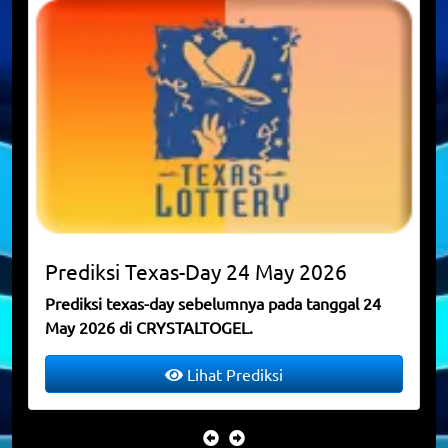
Prediksi
Texas-Day
24 May 2026
Prediksi texas-day sebelumnya pada tanggal 24
May 2026 di CRYSTALTOGEL.
Lihat Prediksi