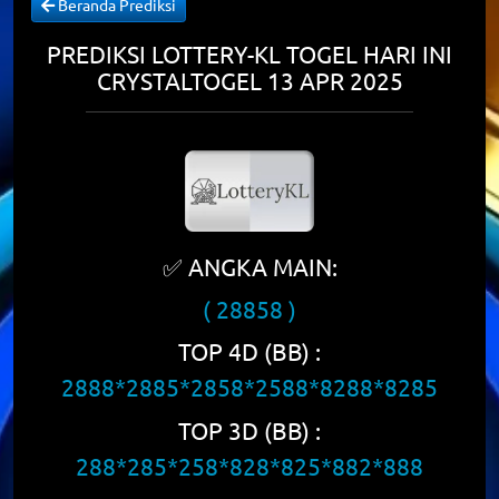
Beranda Prediksi
PREDIKSI LOTTERY-KL TOGEL HARI INI
CRYSTALTOGEL 13 APR 2025
✅ ANGKA MAIN:
( 28858 )
TOP 4D (BB) :
2888*2885*2858*2588*8288*8285
TOP 3D (BB) :
288*285*258*828*825*882*888