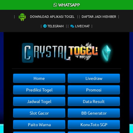
×
WHATSAPP
DOWNLOAD APLIKASI TOGEL
DAFTAR JADI MEMBER
TELEGRAM
LIVECHAT
Home
Livedraw
Prediksi Togel
Promosi
Jadwal Togel
Data Result
Slot Gacor
BB Generator
Paito Warna
Konv.Toto SGP