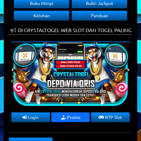
Buku Mimpi
Bukti Jackpot
Keluhan
Panduan
TANG DI CRYSTALTOGEL WEB SLOT DAN TOGEL PALING AM
Login
Promo
RTP Slot