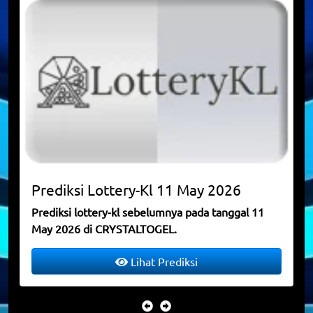
Prediksi
Lottery-Kl
11 May 2026
Prediksi lottery-kl sebelumnya pada tanggal 11
May 2026 di CRYSTALTOGEL.
Lihat Prediksi