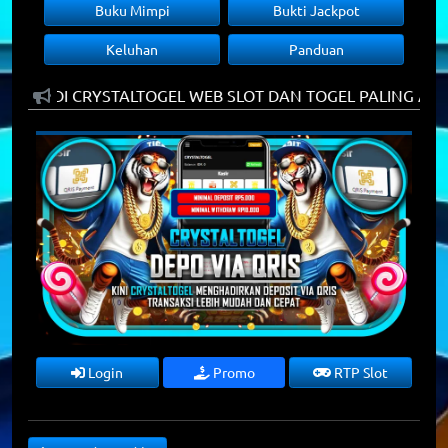
Buku Mimpi
Bukti Jackpot
Keluhan
Panduan
TANG DI CRYSTALTOGEL WEB SLOT DAN TOGEL PALING AMA
Login
Promo
RTP Slot