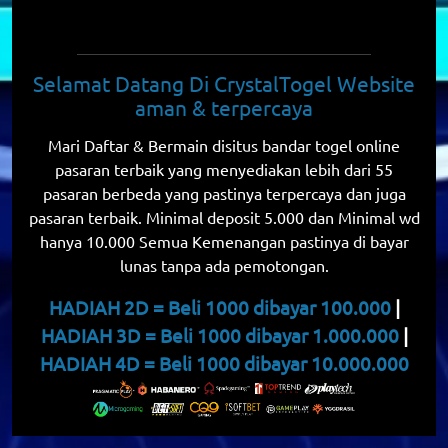
Selamat Datang Di CrystalTogel Website
aman & terpercaya
Mari Daftar & Bermain disitus bandar togel online
pasaran terbaik yang menyediakan lebih dari 55
pasaran berbeda yang pastinya terpercaya dan juga
pasaran terbaik. Minimal deposit 5.000 dan Minimal wd
hanya 10.000 Semua Kemenangan pastinya di bayar
lunas tanpa ada pemotongan.
HADIAH 2D = Beli 1000 dibayar 100.000
|
HADIAH 3D = Beli 1000 dibayar 1.000.000
|
HADIAH 4D = Beli 1000 dibayar 10.000.000