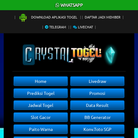
×
WHATSAPP
DOWNLOAD APLIKASI TOGEL
DAFTAR JADI MEMBER
TELEGRAM
LIVECHAT
Home
Livedraw
Prediksi Togel
Promosi
Jadwal Togel
Data Result
Slot Gacor
BB Generator
Paito Warna
Konv.Toto SGP