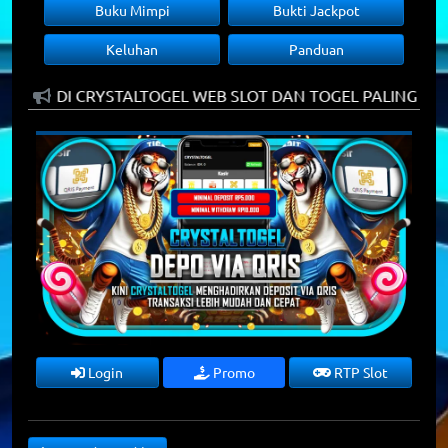
Buku Mimpi
Bukti Jackpot
Keluhan
Panduan
TANG DI CRYSTALTOGEL WEB SLOT DAN TOGEL PALING AM
Login
Promo
RTP Slot