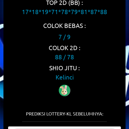
TOP 2D (BB) :
17*18*19*71*78*79*81*87*88
COLOK BEBAS :
7 / 9
COLOK 2D :
88 / 78
SHIO JITU :
Kelinci
PREDIKSI LOTTERY-KL SEBELUMNYA: