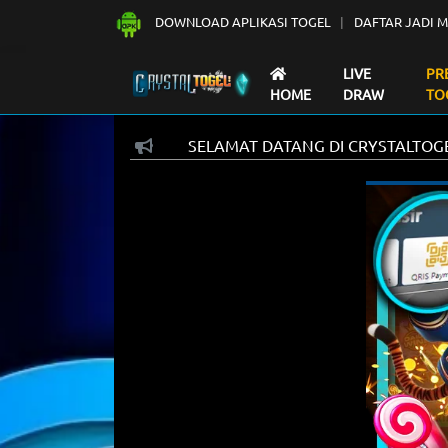
DOWNLOAD APLIKASI TOGEL
DAFTAR JADI 
LIVE
PR
HOME
DRAW
TO
SELAMAT DATANG DI CRYSTALTOGEL 