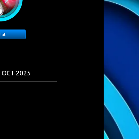
lot
3 OCT 2025