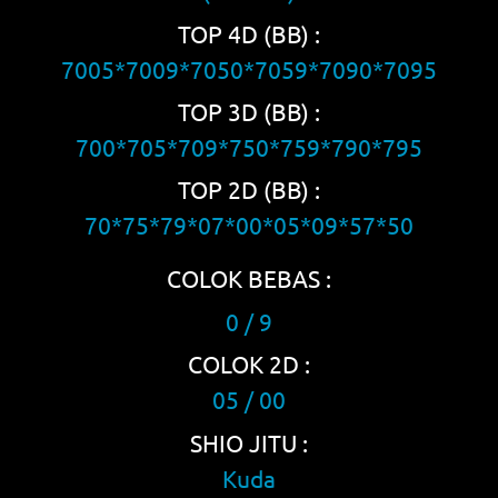
TOP 4D (BB) :
7005*7009*7050*7059*7090*7095
TOP 3D (BB) :
700*705*709*750*759*790*795
TOP 2D (BB) :
70*75*79*07*00*05*09*57*50
COLOK BEBAS :
0 / 9
COLOK 2D :
05 / 00
SHIO JITU :
Kuda