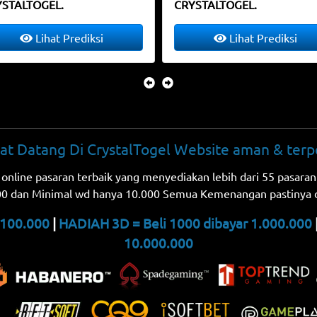
STALTOGEL.
CRYSTALTOGEL.
Lihat Prediksi
Lihat Prediksi
at Datang Di CrystalTogel Website aman & terp
 online pasaran terbaik yang menyediakan lebih dari 55 pasara
.000 dan Minimal wd hanya 10.000 Semua Kemenangan pastinya d
 100.000
|
HADIAH 3D = Beli 1000 dibayar 1.000.000
10.000.000