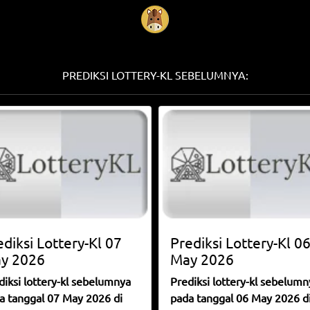
PREDIKSI LOTTERY-KL SEBELUMNYA:
ediksi
Lottery-Kl
07
Prediksi
Lottery-Kl
0
y 2026
May 2026
diksi lottery-kl sebelumnya
Prediksi lottery-kl sebelumn
a tanggal 07 May 2026 di
pada tanggal 06 May 2026 d