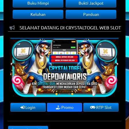
Buku Mimpi
Bukti Jackpot
Keluhan
Panduan
SELAMAT DATANG DI CRYSTALTOGEL WEB SLOT DAN
Login
Promo
RTP Slot