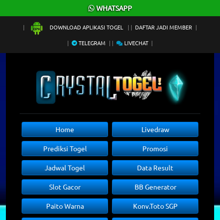
×
WHATSAPP
DOWNLOAD APLIKASI TOGEL
DAFTAR JADI MEMBER
TELEGRAM
LIVECHAT
Home
Livedraw
Prediksi Togel
Promosi
Jadwal Togel
Data Result
Slot Gacor
BB Generator
Paito Warna
Konv.Toto SGP