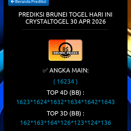
Beranda Prediksi
PREDIKSI BRUNEI TOGEL HARI INI
CRYSTALTOGEL 30 APR 2026
✅ ANGKA MAIN:
( 16234 )
TOP 4D (BB) :
1623*1624*1632*1634*1642*1643
TOP 3D (BB) :
162*163*164*126*123*124*136