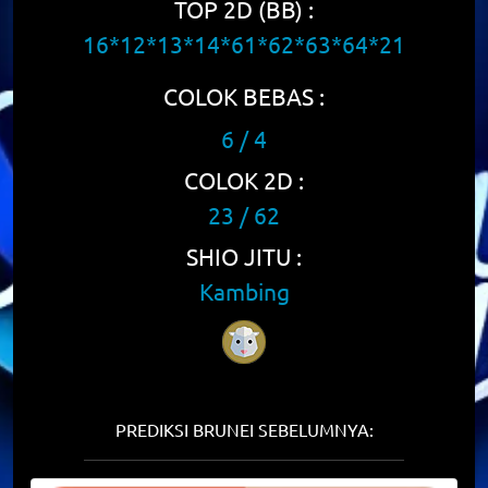
TOP 2D (BB) :
16*12*13*14*61*62*63*64*21
COLOK BEBAS :
6 / 4
COLOK 2D :
23 / 62
SHIO JITU :
Kambing
PREDIKSI BRUNEI SEBELUMNYA: