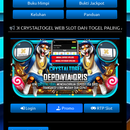
Buku Mimpi
Bukti Jackpot
Keluhan
Panduan
TANG DI CRYSTALTOGEL WEB SLOT DAN TOGEL PALING AMA
Login
Promo
RTP Slot