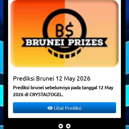
Prediksi
Brunei
12 May 2026
Prediksi brunei sebelumnya pada tanggal 12 May
2026 di CRYSTALTOGEL.
Lihat Prediksi