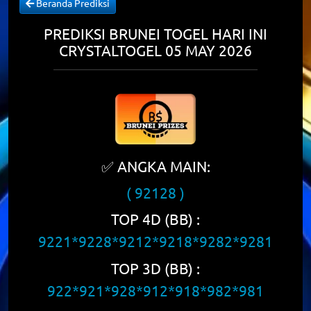
Beranda Prediksi
PREDIKSI BRUNEI TOGEL HARI INI
CRYSTALTOGEL 05 MAY 2026
✅ ANGKA MAIN:
( 92128 )
TOP 4D (BB) :
9221*9228*9212*9218*9282*9281
TOP 3D (BB) :
922*921*928*912*918*982*981