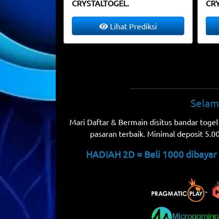
CRYSTALTOGEL.
CRY
rediksi
Lihat Prediksi
Selam
Mari Daftar & Bermain disitus bandar togel
pasaran terbaik. Minimal deposit 5
HADIAH 2D = Beli 1000 dibayar