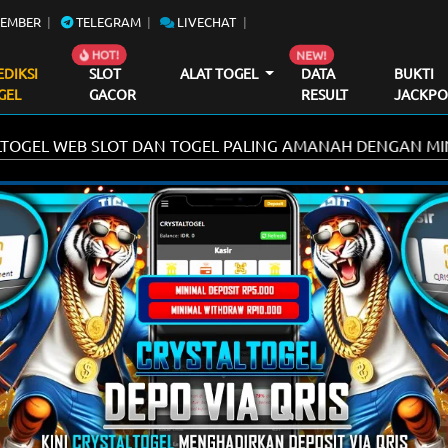
MEMBER
TELEGRAM
LIVECHAT
HOT!
NEW!
EDIKSI
SLOT
ALAT TOGEL
DATA
BUKTI
GEL
GACOR
RESULT
JACKPO
GEL WEB SLOT DAN TOGEL PALING AMANAH DENGAN MIN D