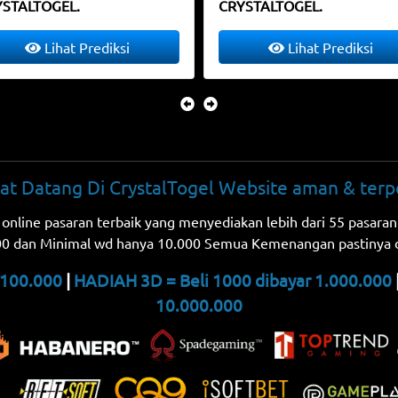
STALTOGEL.
CRYSTALTOGEL.
Lihat Prediksi
Lihat Prediksi
at Datang Di CrystalTogel Website aman & terp
 online pasaran terbaik yang menyediakan lebih dari 55 pasara
.000 dan Minimal wd hanya 10.000 Semua Kemenangan pastinya d
 100.000
|
HADIAH 3D = Beli 1000 dibayar 1.000.000
10.000.000