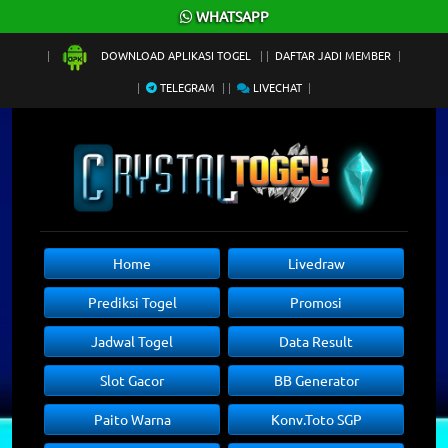
×
WHATSAPP
DOWNLOAD APLIKASI TOGEL
DAFTAR JADI MEMBER
TELEGRAM
LIVECHAT
Home
Livedraw
Prediksi Togel
Promosi
Jadwal Togel
Data Result
Slot Gacor
BB Generator
Paito Warna
Konv.Toto SGP