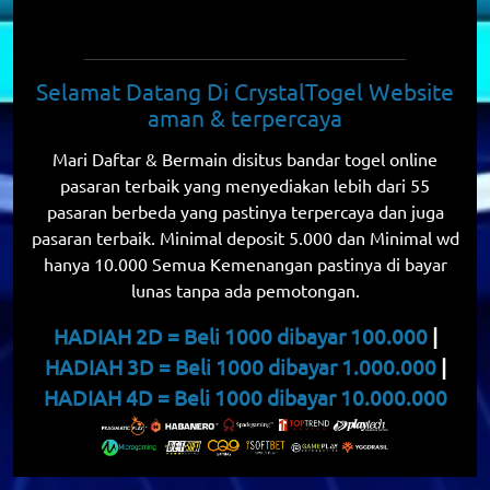
Selamat Datang Di CrystalTogel Website
aman & terpercaya
Mari Daftar & Bermain disitus bandar togel online
pasaran terbaik yang menyediakan lebih dari 55
pasaran berbeda yang pastinya terpercaya dan juga
pasaran terbaik. Minimal deposit 5.000 dan Minimal wd
hanya 10.000 Semua Kemenangan pastinya di bayar
lunas tanpa ada pemotongan.
HADIAH 2D = Beli 1000 dibayar 100.000
|
HADIAH 3D = Beli 1000 dibayar 1.000.000
|
HADIAH 4D = Beli 1000 dibayar 10.000.000