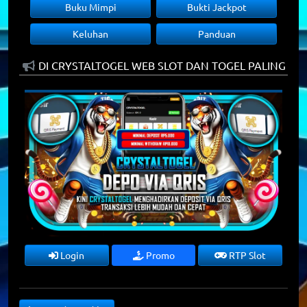
Buku Mimpi
Bukti Jackpot
Keluhan
Panduan
TANG DI CRYSTALTOGEL WEB SLOT DAN TOGEL PALING AMA
Login
Promo
RTP Slot