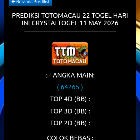
Beranda Prediksi
PREDIKSI TOTOMACAU-22 TOGEL HARI
INI CRYSTALTOGEL 11 MAY 2026
✅ ANGKA MAIN:
( 64265 )
TOP 4D (BB) :
TOP 3D (BB) :
TOP 2D (BB) :
COLOK BEBAS :