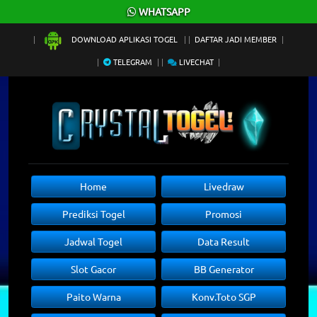
×
WHATSAPP
DOWNLOAD APLIKASI TOGEL
DAFTAR JADI MEMBER
TELEGRAM
LIVECHAT
Home
Livedraw
Prediksi Togel
Promosi
Jadwal Togel
Data Result
Slot Gacor
BB Generator
Paito Warna
Konv.Toto SGP