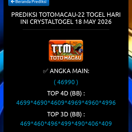
Beranda Prediksi
PREDIKSI TOTOMACAU-22 TOGEL HARI
INI CRYSTALTOGEL 18 MAY 2026
✅ ANGKA MAIN:
( 46990 )
TOP 4D (BB) :
4699*4690*4609*4969*4960*4996
TOP 3D (BB) :
469*460*496*499*490*406*409