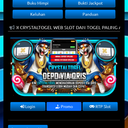
Buku Mimpi
Bukti Jackpot
Keluhan
Panduan
ANG DI CRYSTALTOGEL WEB SLOT DAN TOGEL PALING AMA
Login
Promo
RTP Slot