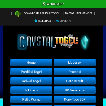
×
WHATSAPP
DOWNLOAD APLIKASI TOGEL
DAFTAR JADI MEMBER
TELEGRAM
LIVECHAT
Home
Livedraw
Prediksi Togel
Promosi
Jadwal Togel
Data Result
Slot Gacor
BB Generator
Paito Warna
Konv.Toto SGP