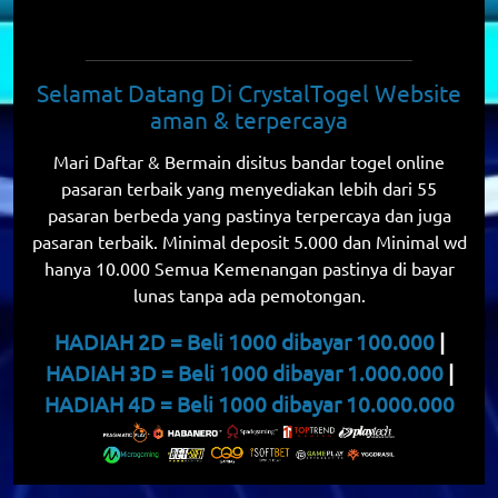
Selamat Datang Di CrystalTogel Website
aman & terpercaya
Mari Daftar & Bermain disitus bandar togel online
pasaran terbaik yang menyediakan lebih dari 55
pasaran berbeda yang pastinya terpercaya dan juga
pasaran terbaik. Minimal deposit 5.000 dan Minimal wd
hanya 10.000 Semua Kemenangan pastinya di bayar
lunas tanpa ada pemotongan.
HADIAH 2D = Beli 1000 dibayar 100.000
|
HADIAH 3D = Beli 1000 dibayar 1.000.000
|
HADIAH 4D = Beli 1000 dibayar 10.000.000