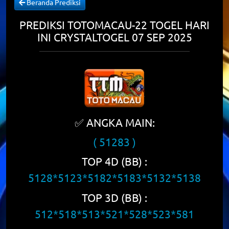
Beranda Prediksi
PREDIKSI TOTOMACAU-22 TOGEL HARI
INI CRYSTALTOGEL 07 SEP 2025
✅ ANGKA MAIN:
( 51283 )
TOP 4D (BB) :
5128*5123*5182*5183*5132*5138
TOP 3D (BB) :
512*518*513*521*528*523*581