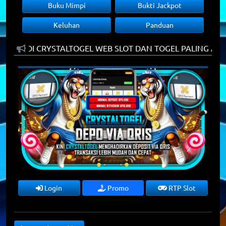
Buku Mimpi
Bukti Jackpot
Keluhan
Panduan
TANG DI CRYSTALTOGEL WEB SLOT DAN TOGEL PALING AMA
Login
Promo
RTP Slot