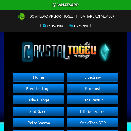
×
WHATSAPP
DOWNLOAD APLIKASI TOGEL
DAFTAR JADI MEMBER
TELEGRAM
LIVECHAT
Home
Livedraw
Prediksi Togel
Promosi
Jadwal Togel
Data Result
Slot Gacor
BB Generator
Paito Warna
Konv.Toto SGP