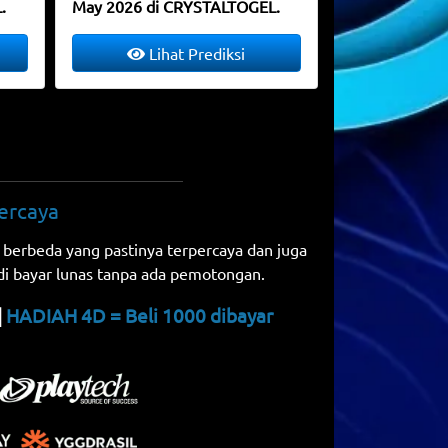
.
May 2026 di CRYSTALTOGEL.
May 2026 di 
Lihat Prediksi
Liha
ercaya
n berbeda yang pastinya terpercaya dan juga
i bayar lunas tanpa ada pemotongan.
|
HADIAH 4D = Beli 1000 dibayar