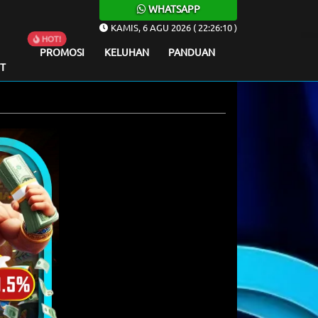
WHATSAPP
KAMIS
, 6 AGU 2026
(
22
:
26
:
11
)
HOT!
PROMOSI
KELUHAN
PANDUAN
T