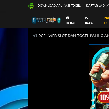
DOWNLOAD APLIKASI TOGEL
DAFTAR JADI 
LIVE
PR
HOME
DRAW
TO
ANG DI CRYSTALTOGEL WEB SLOT DAN TOGEL PALING AMAN