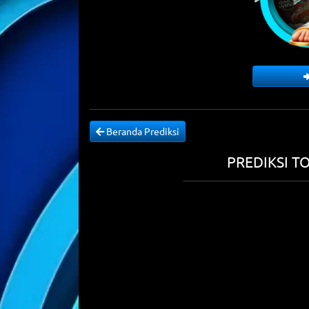
Beranda Prediksi
PREDIKSI T