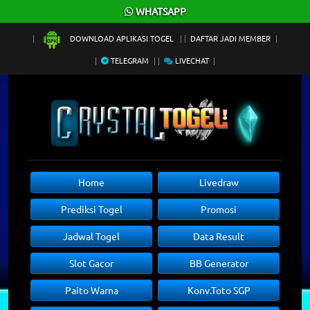
×
WHATSAPP
DOWNLOAD APLIKASI TOGEL
DAFTAR JADI MEMBER
TELEGRAM
LIVECHAT
Home
Livedraw
Prediksi Togel
Promosi
Jadwal Togel
Data Result
Slot Gacor
BB Generator
Paito Warna
Konv.Toto SGP