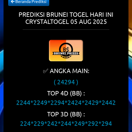
Beranda Prediksi
PREDIKSI BRUNEI TOGEL HARI INI
CRYSTALTOGEL 05 AUG 2025
✅ ANGKA MAIN:
( 24294 )
TOP 4D (BB) :
2244*2249*2294*2424*2429*2442
TOP 3D (BB) :
224*229*242*244*249*292*294