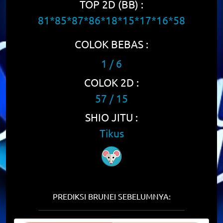
TOP 2D (BB) :
81*85*87*86*18*15*17*16*58
COLOK BEBAS :
1 / 6
COLOK 2D :
57 / 15
SHIO JITU :
Tikus
PREDIKSI BRUNEI SEBELUMNYA: