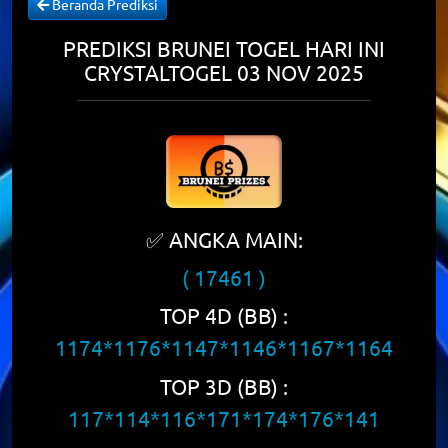
Beranda Prediksi
PREDIKSI BRUNEI TOGEL HARI INI
CRYSTALTOGEL 03 NOV 2025
✅ ANGKA MAIN:
( 17461 )
TOP 4D (BB) :
1174*1176*1147*1146*1167*1164
TOP 3D (BB) :
117*114*116*171*174*176*141