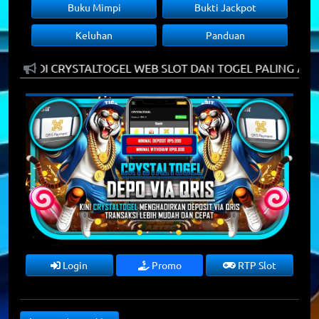
Buku Mimpi
Bukti Jackpot
Keluhan
Panduan
TANG DI CRYSTALTOGEL WEB SLOT DAN TOGEL PALING AMA
Login
Promo
RTP Slot